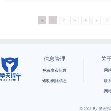
«
1
2
3
4
5
6
信息管理
关
免费发布信息
网
修改/删除信息
联
网
© 2021 By 擎天